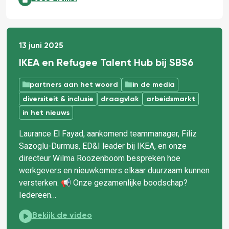
13 juni 2025
IKEA en Refugee Talent Hub bij SBS6
partners aan het woord
in de media
diversiteit & inclusie
draagvlak
arbeidsmarkt
in het nieuws
Laurance El Fayad, aankomend teammanager, Filiz
Sazoglu-Durmus, ED&I leader bij IKEA, en onze
directeur Wilma Roozenboom bespreken hoe
werkgevers en nieuwkomers elkaar duurzaam kunnen
versterken. 📢 Onze gezamenlijke boodschap?
Iedereen…
IKEA en Refugee Talent Hub bij SBS6:
Bekijk de video