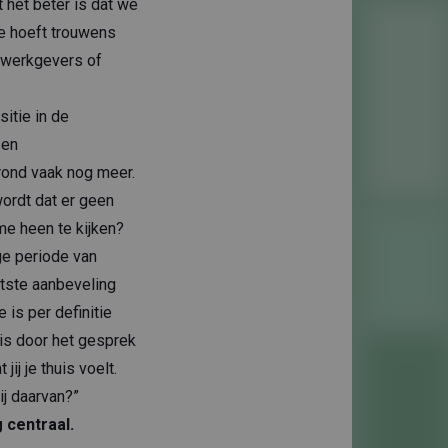
 het beter is dat we
Je hoeft trouwens
re werkgevers of
itie in de
 en
rond vaak nog meer.
wordt dat er geen
me heen te kijken?
ge periode van
atste aanbeveling
 is per definitie
 is door het gesprek
ij je thuis voelt.
ij daarvan?”
 centraal.