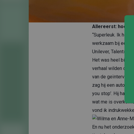
Allereerst: hoe vo
“Superleuk. Ik heb 
werkzaam bij een we
Unilever, TalentsFo
Het was heel bijzon
verhaal wilden dele
van de geïnterviewd
zag hij een autorec
you stop’. Hij hantee
wat me is overkomen
vond ik indrukwekke
En nu het onderzoek