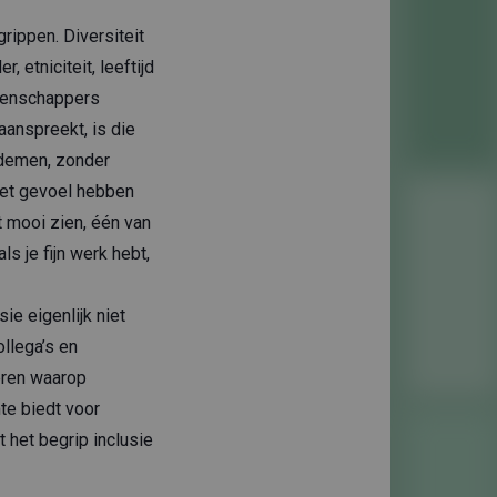
rippen. Diversiteit
etniciteit, leeftijd
etenschappers
aanspreekt, is die
 ademen, zonder
 het gevoel hebben
t mooi zien, één van
s je fijn werk hebt,
e eigenlijk niet
llega’s en
eren waarop
mte biedt voor
t het begrip inclusie