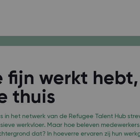
e fijn werkt hebt,
e thuis
s in het netwerk van de Refugee Talent Hub str
lusieve werkvloer. Maar hoe beleven medewerker
htergrond dat? In hoeverre ervaren zij hun werkg