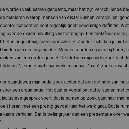
lusie worden vaak samen genoemd, maar het zijn verschillende beg
e manieren waarop mensen van elkaar kunnen verschillen: gender, 
 recenter concept en kent eigenlijk geen eenduidige definitie. W
ng over de exacte invulling van het begrip. Een metafoor die mij 
ht: het is ongrijpbaar, maar noodzakelijk. Zonder lucht kun je niet
niet binden aan een organisatie. Mensen moeten ergens bij horen,
maken van een groter geheel. De titel van mijn onderzoek laat di
telde mij “Je moet niet naar werk, maar naar “huis” zoeken, want al
er gaandeweg mijn onderzoek achter dat een definitie van inclusi
 voor een organisatie. Het gaat er vooral om dat je samen met co
 inclusieve gesprek voert: dat je samen op zoek gaat naar mani
voelt horen, met een prettig gevoel naar het werk gaat. Dat je rui
, elkaars verhalen. Dat is belangrijker dan een presentatie over wa
”