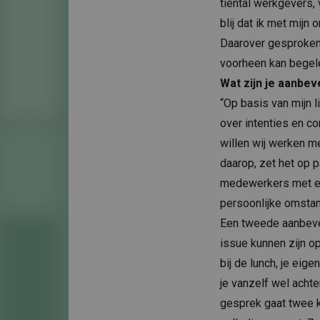
tiental werkgevers, 
blij dat ik met mij
Daarover gesproken:
voorheen kan begele
Wat zijn je aanbe
“Op basis van mijn l
over intenties en c
willen wij werken me
daarop, zet het op 
medewerkers met een
persoonlijke omstan
Een tweede aanbevel
issue kunnen zijn op
bij de lunch, je ei
je vanzelf wel achte
gesprek gaat twee k