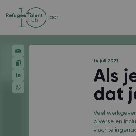
14 juli 2021
Als j
dat j
Veel werkgever
diverse en inc
vluchtelingenac