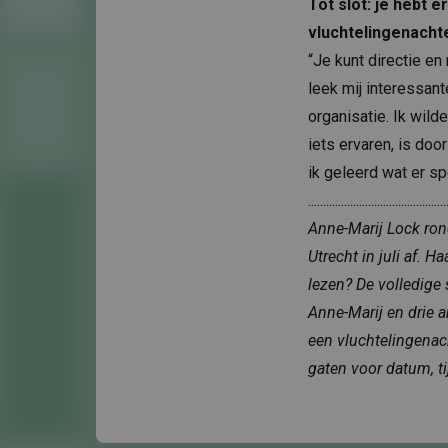
Tot slot: je hebt
vluchtelingenacht
“Je kunt directie e
leek mij interessan
organisatie. Ik wil
iets ervaren, is doo
ik geleerd wat er sp
..............................................
Anne-Marij Lock ron
Utrecht in juli af. H
lezen? De volledige 
Anne-Marij en drie 
een vluchtelingenac
gaten voor datum, t