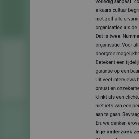
volledig aanpast. Zo
elkaars cultuur begr
niet zelf alle ervar
organisaties als de
Dat is twee. Nummer
organisatie. Voor a
doorgroeimogelijkh
Betekent een tijdel
garantie op een baa
Uit veel interviews
onrust en onzekerhei
klinkt als een clich
niet iets van een p
aan te gaan. Bevraag 
En: we denken erove
In je onderzoek ze