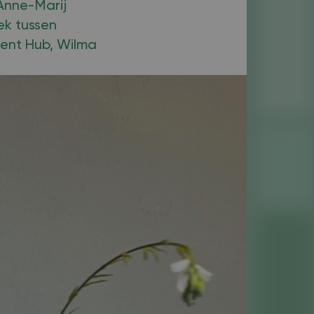
 Anne-Marij
ek tussen
lent Hub, Wilma