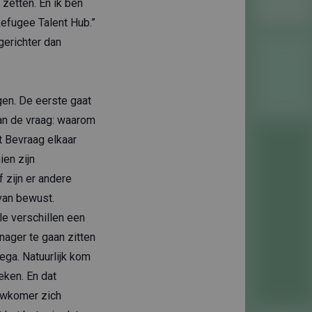
 zetten. En ik ben
Refugee Talent Hub.”
erichter dan
gen. De eerste gaat
aan de vraag: waarom
t Bevraag elkaar
ien zijn
 zijn er andere
van bewust.
le verschillen een
anager te gaan zitten
ega. Natuurlijk kom
eken. En dat
euwkomer zich