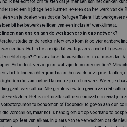
vind ik het echt tof om te zien dat je mensen aan het denken kunt
n onderzoek een bijdrage heb kunnen leveren aan het werk van de 
 één van je doelen was dat de Refugee Talent Hub werkgevers g
iden bij het bewerkstelligen van een inclusief werkklimaat.
velingen aan ons en aan de werkgevers in ons netwerk?
iteratuurstudie en de reeks interviews kom ik op vier aanbevelin
onsequenties. Het is belangrijk dat werkgevers aandacht geven 
t vluchtelingen? Om vacatures te vervullen, of is er meer dan da
papier. En bedenk vervolgens: wat zijn de consequenties? Missch
 vluchtelingenachtergrond naast hun werk bezig met taalles, of
digheden die van invloed kunnen zijn op hun werk. Wees je daar
ing gaat over cultuur. Alle geïnterviewden gaven aan dat culture
 de werkvloer. Het is niet in alle culturen normaal om naast je m
gen verbeterpunten te benoemen of feedback te geven aan een coll
r die verschillen, maar het is handig om dit op voorhand te bespr
anten op: leer van elkaar, in plaats van te verwachten dat de ni