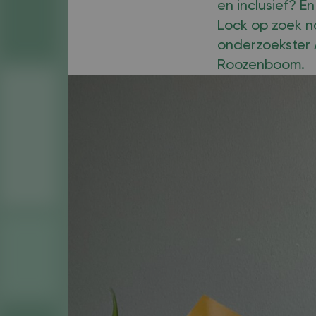
en inclusief? E
Lock op zoek n
onderzoekster 
Roozenboom.