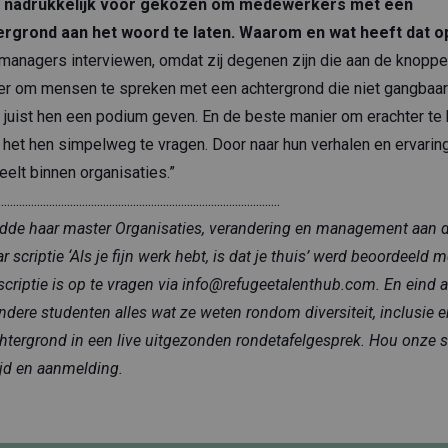
 er nadrukkelijk voor gekozen om medewerkers met een
ergrond aan het woord te laten. Waarom en wat heeft dat 
n managers interviewen, omdat zij degenen zijn die aan de knoppe
ter om mensen te spreken met een achtergrond die niet gangbaar
de juist hen een podium geven. En de beste manier om erachter 
r het hen simpelweg te vragen. Door naar hun verhalen en ervaring
eelt binnen organisaties.”
..............................................................................................
dde haar master Organisaties, verandering en management aan de
aar scriptie ‘Als je fijn werk hebt, is dat je thuis’ werd beoordeeld
scriptie is op te vragen via
info@refugeetalenthub.com
. En eind 
andere studenten alles wat ze weten rondom diversiteit, inclusi
htergrond in een live uitgezonden rondetafelgesprek. Hou onze s
ijd en aanmelding.