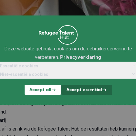
nd je het om dit onderzoek te doen?
veertien medewerkers geïnterviewd, allemaal met een vluchtelin
rkgever die is aangesloten bij de Refugee Talent Hub: Signify, 
Deze website gebruikt cookies om de gebruikerservaring te
rTheNetherlands, IKEA, KPMG, Unilever, Sweco, Arcadis en het Mi
verbeteren.
Privacyverklaring
der hoe open en oprecht iedereen antwoord gaf op mijn vragen e
Essentiële cookies
n. De power om er iets van te maken hier in Nederland vond ik mo
Niet-essentiële cookies
en formuleerde het mooi. Toen hij graag wilde werken, maar niet
lame met de slogan ‘Don’t stop when you get older because you 
Accept all
Accept essential
rt dat sindsdien als zijn motto in het leven: ik moet doorgaan, niet
. Opnieuw beginnen, elke dag er het beste van maken. Als ik sto
nd.
 af is en ik via de Refugee Talent Hub de resultaten heb kunnen