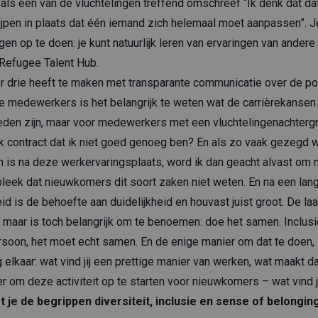
als één van de vluchtelingen treffend omschreef “Ik denk dat dat
ijpen in plaats dat één iemand zich helemaal moet aanpassen”. 
ingen op te doen: je kunt natuurlijk leren van ervaringen van ande
 Refugee Talent Hub.
 drie heeft te maken met transparante communicatie over de pos
lle medewerkers is het belangrijk te weten wat de carrièrekansen
eden zijn, maar voor medewerkers met een vluchtelingenachterg
ijk contract dat ik niet goed genoeg ben? En als zo vaak gezegd 
n is na deze werkervaringsplaats, word ik dan geacht alvast om 
 bleek dat nieuwkomers dit soort zaken niet weten. En na een lan
d is de behoefte aan duidelijkheid en houvast juist groot. De la
é, maar is toch belangrijk om te benoemen: doe het samen. Inclusie
ersoon, het moet echt samen. En de enige manier om dat te doen,
elkaar: wat vind jij een prettige manier van werken, wat maakt dat j
r om deze activiteit op te starten voor nieuwkomers – wat vind j
t je de begrippen diversiteit, inclusie en sense of belonging