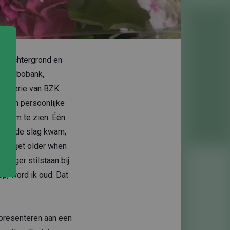
genachtergrond en
EY, Rabobank,
nisterie van BZK.
n hun persoonlijke
oi om te zien. Één
 aan de slag kwam,
only get older when
 langer stilstaan bij
p, word ik oud. Dat
 presenteren aan een