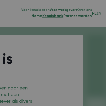
Voor kandidaten
Voor werkgevers
Over ons
NL
EN
Home
Kennisbank
Partner worden
 is
even naar een
s met een
ever als divers