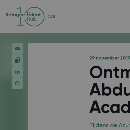
29 november 201
Ontm
Abdu
Aca
Tijdens de Azu