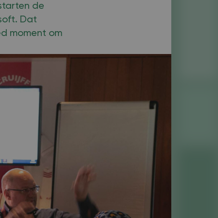
starten de
soft. Dat
goed moment om