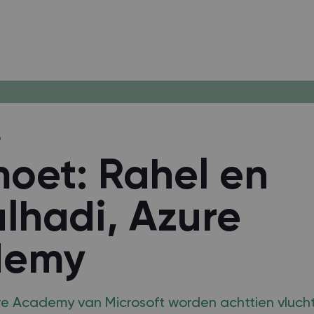
9
oet: Rahel en
lhadi, Azure
demy
re Academy van Microsoft worden achttien vlucht