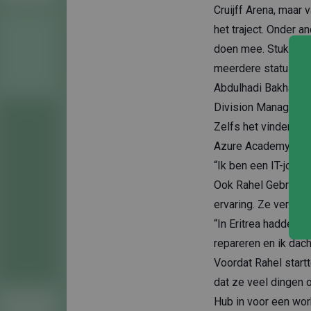
Cruijff Arena, maar
het traject. Onder a
doen mee. Stuk voor 
meerdere statushou
Abdulhadi Bakhash (4
Division Manager. O
Zelfs het vinden va
Azure Academy
.
“Ik ben een IT-jongen
Ook Rahel Gebremicha
ervaring. Ze vertel
“In Eritrea hadden 
repareren en ik dach
Voordat Rahel start
dat ze veel dingen 
Hub in voor een wor