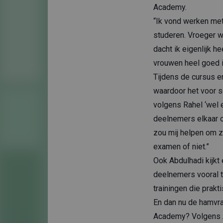
Academy.
“Ik vond werken met 
studeren. Vroeger w
dacht ik eigenlijk he
vrouwen heel goed in
Tijdens de cursus e
waardoor het voor s
volgens Rahel ‘wel e
deelnemers elkaar oo
zou mij helpen om ze
examen of niet.”
Ook Abdulhadi kijkt 
deelnemers vooral th
trainingen die prakt
En dan nu de hamvra
Academy? Volgens A