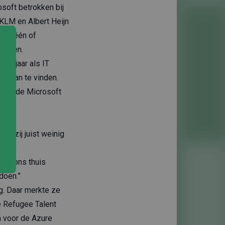
soft betrokken bij
 KLM en Albert Heijn
tijd één of
an hen.
ien jaar als IT
n baan te vinden.
g van de
Microsoft
ad zij juist weinig
bij ons thuis
doen.”
g. Daar merkte ze
e Refugee Talent
n voor de Azure