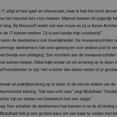
IT altijd al heel gaaf en interessant, maar ik heb het nooit durven
as het meestal iets voor mannen. Mannen kunnen dit eigenlijk he
el lang. Bij Microsoft werkt ook een vrouw en zij is Azure Architec
 de IT kunnen werken. Zij is een beetje mijn voorbeeld.”
rvaren de deelnemers ook moeilijkheden. De niveauverschillen ond
ommige deelnemers niet snel genoeg en voor andere juist te snel
en beetje een uitdaging’. Een voordeel aan de niveauverschillen 
k kunnen helpen. Rahel kijkt ernaar uit om ervaring op te doen in 
lfverzekerder te zijn. Het is beter dan alleen weten of je gesla
ernaar uit praktijkervaring op te doen. In de eerste weken van de
eoretische training. “Dat was echt saai” zegt Abdulhadi. “Gelukk
ischer zijn en starten we binnenkort met een stage.”
ag: Hoe schatten de deelnemers hun kansen in na de afsluiting 
bdulhadi heb je een grotere kans om een baan te vinden met be