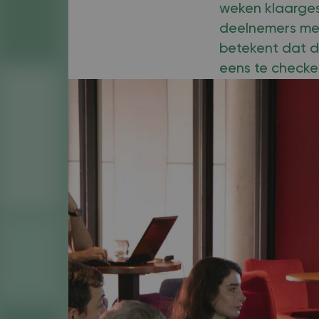
weken klaarges
deelnemers met
betekent dat d
eens te checken