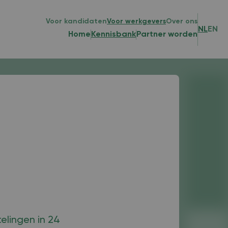
Voor kandidaten
Voor werkgevers
Over ons
NL
EN
Home
Kennisbank
Partner worden
elingen in 24