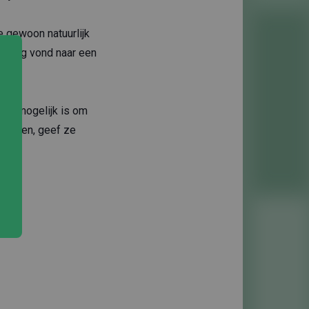
e gewoon natuurlijk
jn weg vond naar een
t het mogelijk is om
vliegen, geef ze
t! 🌟