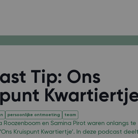
ast Tip: Ons
spunt Kwartiertj
en
persoonlijke ontmoeting
team
a Roozenboom en Samina Pirot waren onlangs te 
Ons Kruispunt Kwartiertje’. In deze podcast deel