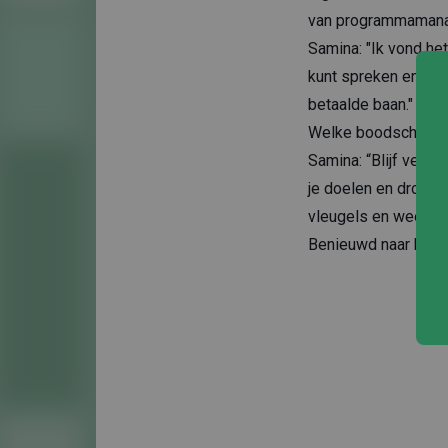
van programmamanag
Samina: "Ik vond he
kunt spreken en gewo
betaalde baan."
Welke boodschap wi
Samina: “Blijf vertro
je doelen en dromen 
vleugels en wees wie 
Benieuwd naar het 