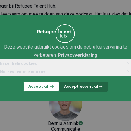
er bij Refugee Talent Hub.
t leerzaam om mee te doen aan deze podcast. Het laat zien dat j
on jezelf kunt zijn. Ik heb mijn ervaring gedeeld over hoe ik mi
l je meegeven aan de luisteraars?
uwen in jezelf, want uiteindelijk lukt het wel. Ik heb laten zien da
Deze website gebruikt cookies om de gebruikerservaring te
te bereiken, hoe groot de uitdagingen ook zijn - Laat je dromen 
verbeteren.
Privacyverklaring
je wilt zijn."
Essentiële cookies
gesprek? Check dan
hier
de video van deze inspirerende podcas
Niet-essentiële cookies
Accept all
Accept essential
Dennis Aarnink
Communicatie