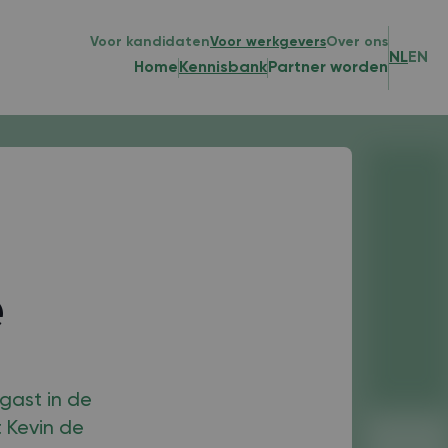
Voor kandidaten
Voor werkgevers
Over ons
NL
EN
Home
Kennisbank
Partner worden
e
gast in de
t Kevin de