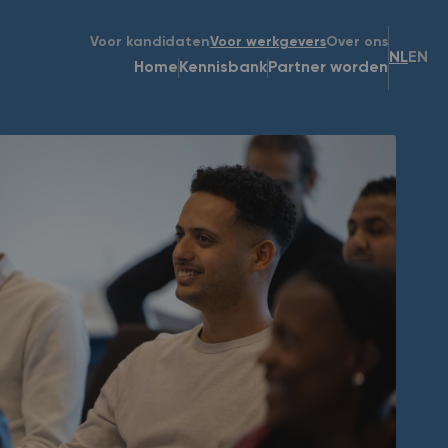
Voor kandidaten
Voor werkgevers
Over ons
NL
EN
Home
Kennisbank
Partner worden