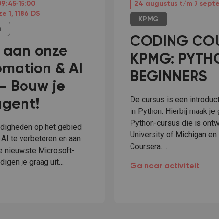
09:45‐15:00
24 augustus t/m 7 sept
e 1, 1186 DS
KPMG
n
CODING CO
 aan onze
KPMG: PYTH
mation & AI
BEGINNERS
– Bouw je
De cursus is een introduc
agent!
in Python. Hierbij maak je
Python-cursus die is ontw
ardigheden op het gebied
University of Michigan e
 AI te verbeteren en aan
Coursera.…
e nieuwste Microsoft-
igen je graag uit…
CODING COURSE KPMG:
Ga naar activiteit
 KPMG Automation & AI Workshop – Bouw je eerste AI-ag