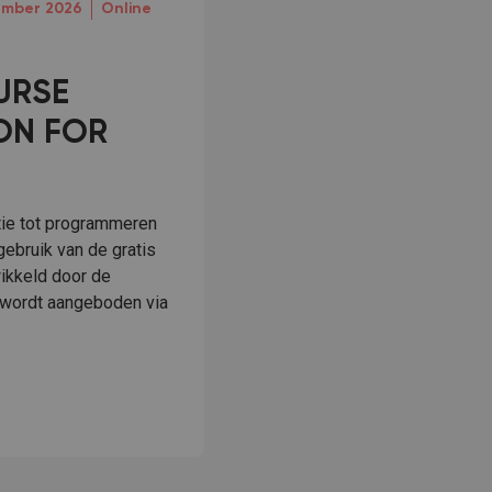
ember 2026
Online
URSE
ON FOR
tie tot programmeren
 gebruik van de gratis
ikkeld door de
n wordt aangeboden via
 PYTHON FOR BEGINNERS:
ent!: