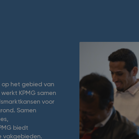
 op het gebied van
ur werkt KPMG samen
dsmarktkansen voor
rgrond. Samen
es,
PMG biedt
de vakgebieden.