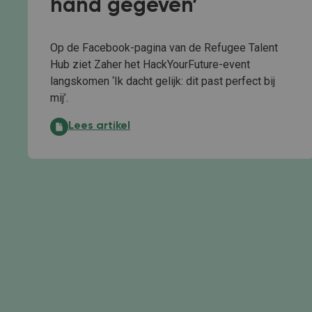
hand gegeven’
Op de Facebook-pagina van de Refugee Talent
Hub ziet Zaher het HackYourFuture-event
langskomen ‘Ik dacht gelijk: dit past perfect bij
mij’.
‘Ze hebben mij een hand gegeven’:
Lees artikel