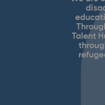
disa
educati
Through
Talent H
throug
refugee