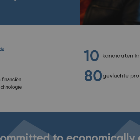
ds
10
kandidaten kr
80
gevluchte pro
 financiën
echnologie
committed to economically