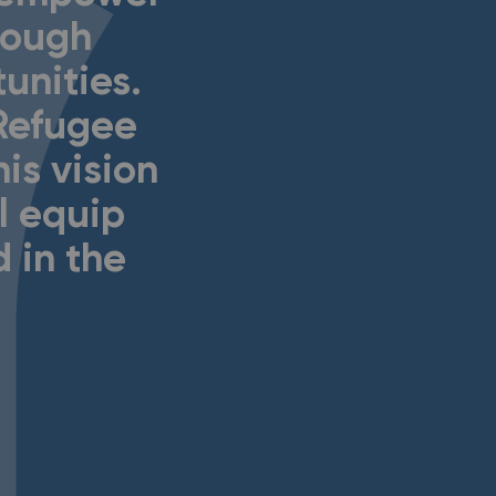
rough
unities.
 Refugee
is vision
l equip
d in the