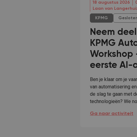
18 augustus 2026
Laan van Langerhuiz
KPMG
Geslote
Neem deel
KPMG Auto
Workshop 
eerste AI-
Ben je klaar om je va
van automatisering en
de slag te gaan met d
technologieën? We nod
Neem deel aan onze
Ga naar activiteit