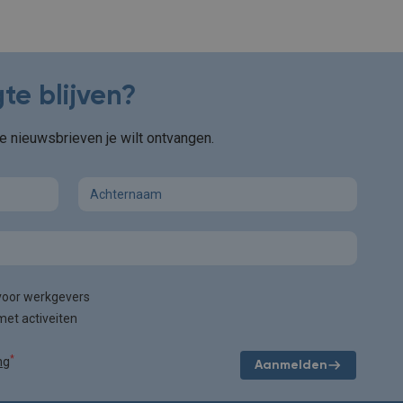
te blijven?
e nieuwsbrieven je wilt ontvangen.
Last name
 voor werkgevers
met activeiten
*
ng
Aanmelden