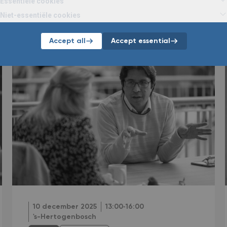
Essentiële cookies
Vorige evenementen
Niet-essentiële cookies
Hieronder vind je alle vorige activiteiten van en met SAP.
Accept all
Accept essential
10 december 2025
13:00‐16:00
's-Hertogenbosch