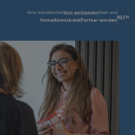
Voor kandidaten
Voor werkgevers
Over ons
NL
EN
Home
Kennisbank
Partner worden