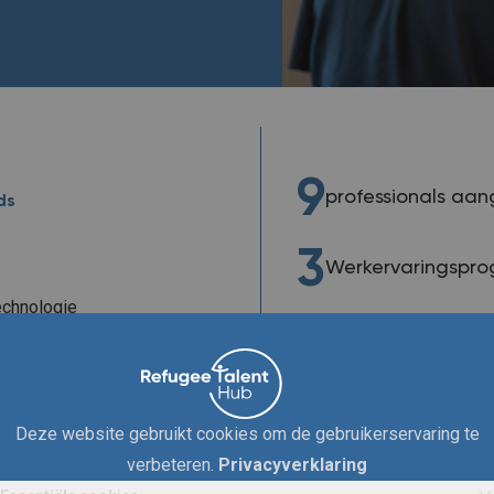
9
professionals aa
ds
3
Werkervaringspro
echnologie
1
 en verkoop
Coaching progr
Deze website gebruikt cookies om de gebruikerservaring te
verbeteren.
Privacyverklaring