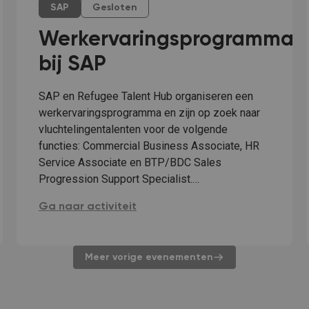
SAP
Gesloten
Werkervaringsprogramma
bij SAP
SAP en Refugee Talent Hub organiseren een
werkervaringsprogramma en zijn op zoek naar
vluchtelingentalenten voor de volgende
functies: Commercial Business Associate, HR
Service Associate en BTP/BDC Sales
Progression Support Specialist.…
Werkervaringsprogramma bij SAP:
Ga naar activiteit
mma bij SAP:
Meer vorige evenementen