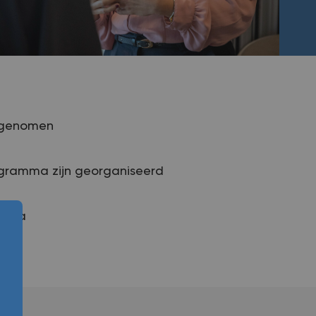
ngenomen
gramma zijn georganiseerd
amma