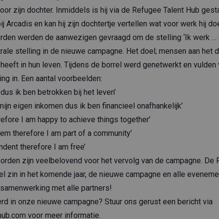
oor zijn dochter. Inmiddels is hij via de Refugee Talent Hub gest
j Arcadis en kan hij zijn dochtertje vertellen wat voor werk hij doe
en werden de aanwezigen gevraagd om de stelling ‘Ik werk … d
ntrale stelling in de nieuwe campagne. Het doel; mensen aan het 
heeft in hun leven. Tijdens de borrel werd genetwerkt en vulde
ing in. Een aantal voorbeelden:
dus ik ben betrokken bij het leven’
mijn eigen inkomen dus ik ben financieel onafhankelijk’
refore I am happy to achieve things together’
eem therefore I am part of a community’
ndent therefore I am free’
orden zijn veelbelovend voor het vervolg van de campagne. De 
el zin in het komende jaar, de nieuwe campagne en alle evenem
 samenwerking met alle partners!
rd in onze nieuwe campagne? Stuur ons gerust een bericht via
hub.com
voor meer informatie.