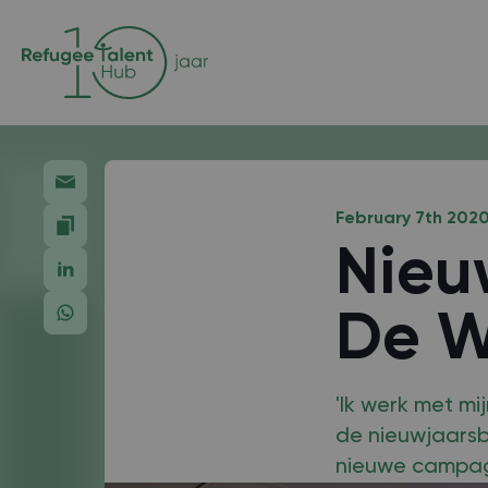
February 7th 202
Nieu
De W
'Ik werk met mi
de nieuwjaarsb
nieuwe campag