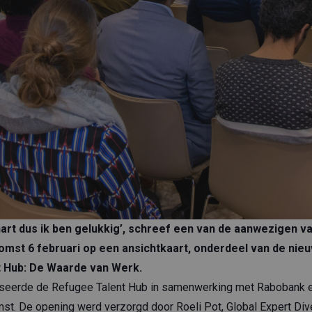
hart dus ik ben gelukkig’, schreef een van de aanwezigen v
omst 6 februari op een ansichtkaart, onderdeel van de ni
 Hub: De Waarde van Werk.
niseerde de Refugee Talent Hub in samenwerking met Rabobank 
st. De opening werd verzorgd door Roeli Pot, Global Expert Diver