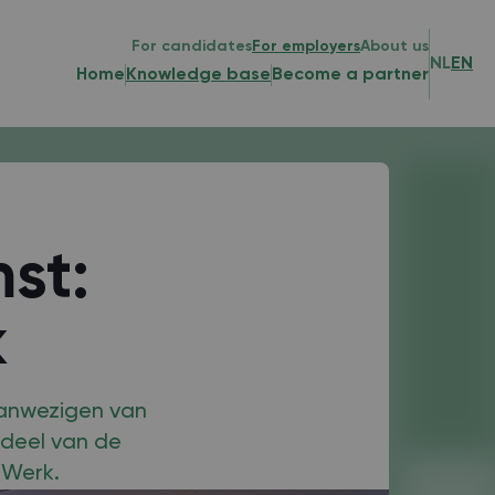
For candidates
For employers
About us
NL
EN
Home
Knowledge base
Become a partner
st:
k
 aanwezigen van
rdeel van de
 Werk.