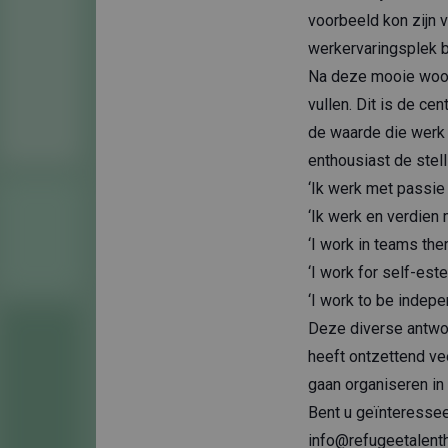
voorbeeld kon zijn v
werkervaringsplek bi
Na deze mooie woord
vullen. Dit is de ce
de waarde die werk 
enthousiast de stell
‘Ik werk met passie 
‘Ik werk en verdien 
‘I work in teams the
‘I work for self-est
‘I work to be indepe
Deze diverse antwo
heeft ontzettend ve
gaan organiseren in
Bent u geïnteressee
info@refugeetalent