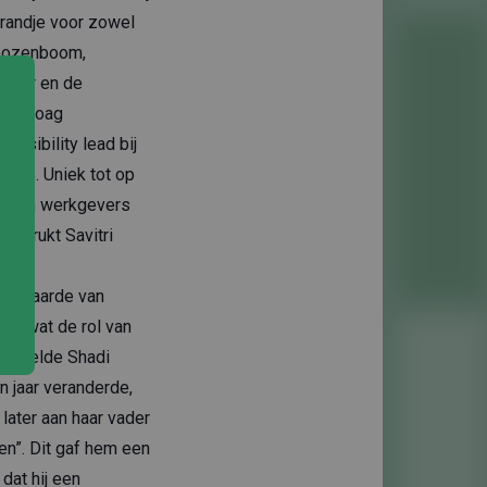
 randje voor zowel
Roozenboom,
 jaar en de
ri Groag
nsibility lead bij
2015. Uniek tot op
tussen werkgevers
enadrukt Savitri
De Waarde van
er wat de rol van
 vertelde Shadi
 jaar veranderde,
 later aan haar vader
den”. Dit gaf hem een
dat hij een