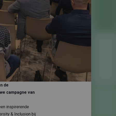
an de
euwe campagne van
een inspirerende
sity & Inclusion bij