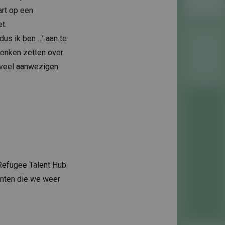
art op een
t.
us ik ben …’ aan te
denken zetten over
n veel aanwezigen
Refugee Talent Hub
enten die we weer