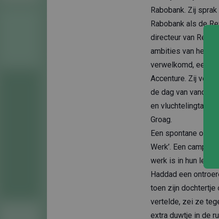
Rabobank. Zij sprak
Rabobank als de Re
directeur van Refuge
ambities van het ko
verwelkomd, een van
Accenture. Zij verte
de dag van vandaag,
en vluchtelingtalente
Groag.
Een spontane onder
Werk’. Een campagn
werk is in hun leve
Haddad een ontroere
toen zijn dochtertje
vertelde, zei ze teg
extra duwtje in de r