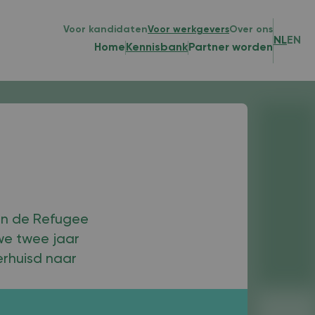
Voor kandidaten
Voor werkgevers
Over ons
NL
EN
Home
Kennisbank
Partner worden
aan de Refugee
we twee jaar
rhuisd naar