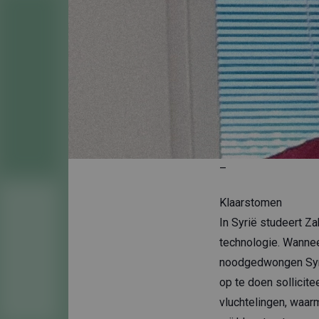
–
Klaarstomen
In Syrië studeert Z
technologie. Wanneer
noodgedwongen Syrië 
op te doen sollicit
vluchtelingen, waa