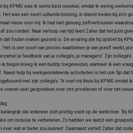
on bij KPMG was ik soms best onzeker, omdat ik weinig werkerva
t. Het was een soort culturele botsing; in dienst treden bij zo’n gr
aal nieuw voor mij. Ik had niet genoeg zelfvertrouwen waardoor
d af zou ronden’. Naar verloop van tijd leert Zaher dat het juist goed 
n dat fouten maken gezond is. De ervaring die hij opdoet bij KPM
 ‘Het is een soort van proces waarbinnen je aan jezelf werkt, jez
erzamel je feedback van je collega’s, je managers’. Zijn collega’s
oen ik begon kreeg ik een buddy toegewezen, wanneer ik een vraa
n’. Naast hulp bij werkgerelateerde activiteiten is het ook fijn dat 
gebouwd met zijn collega’s. ‘Ik voel mij thuis bij KPMG omdat ik
e voeren veel gesprekken over ons privéleven of over het nieuw
tdag
belangrijk dat iedereen zich prettig voelt op de werkvloer. ‘Bij
lles om inclusie te verbeteren. Zo hadden we laatst een groeps
over wat er beter zou kunnen’. Daarnaast vertelt Zaher dat colleg