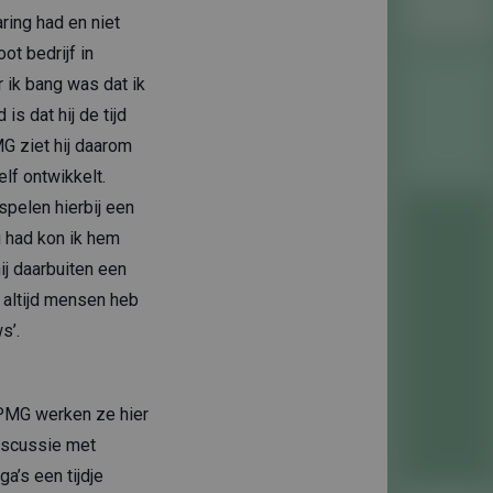
ring had en niet
oot bedrijf in
 ik bang was dat ik
is dat hij de tijd
G ziet hij daarom
elf ontwikkelt.
 spelen hierbij een
g had kon ik hem
hij daarbuiten een
 altijd mensen heb
s’.
 KPMG werken ze hier
discussie met
a’s een tijdje