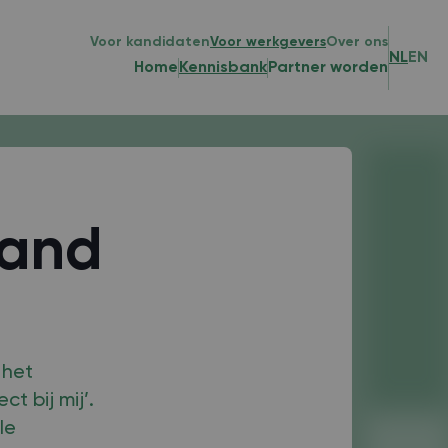
Voor kandidaten
Voor werkgevers
Over ons
NL
EN
Home
Kennisbank
Partner worden
hand
 het
t bij mij’.
le