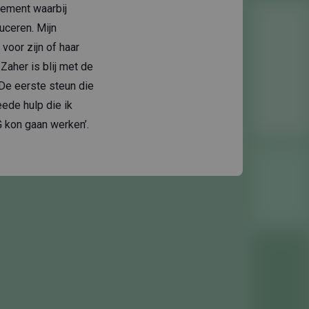
nement waarbij
uceren. Mijn
voor zijn of haar
Zaher is blij met de
‘De eerste steun die
eede hulp die ik
 kon gaan werken’.