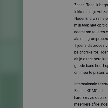
Zaher: ‘Toen ik beg
lekker in mijn vel za
Nederland was helem
mijn taak niet op tij
neemt om te leren e
als een groeiproces.
Tijdens dit proces v
belangrijke rol. ‘T
altijd direct bereike
goede band heeft op
om mee te praten, w
Internationale fees
Binnen KPMG is het 
hard aan, ze doen a
meerdere afdelingen 