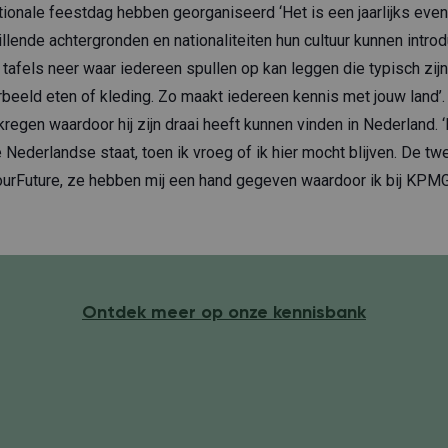
tionale feestdag hebben georganiseerd ‘Het is een jaarlijks eve
lende achtergronden en nationaliteiten hun cultuur kunnen introd
 tafels neer waar iedereen spullen op kan leggen die typisch zijn 
orbeeld eten of kleding. Zo maakt iedereen kennis met jouw land’. 
ekregen waardoor hij zijn draai heeft kunnen vinden in Nederland. 
 Nederlandse staat, toen ik vroeg of ik hier mocht blijven. De tw
urFuture, ze hebben mij een hand gegeven waardoor ik bij KPMG
Ontdek meer op onze kennisbank