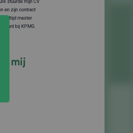
ure stuurde mijn CV
 en zijn contract
 deeltijd master
onsultant bij KPMG.
ij mij