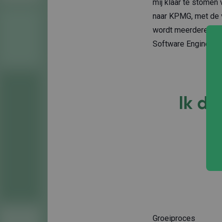
mij klaar te stomen
naar KPMG, met de v
wordt meerdere keren
Software Engineering
Ik da
Groeiproces