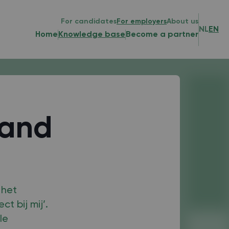
For candidates
For employers
About us
NL
EN
Home
Knowledge base
Become a partner
hand
 het
t bij mij’.
le