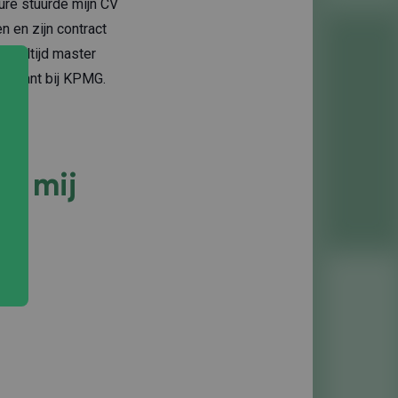
ure stuurde mijn CV
 en zijn contract
 deeltijd master
onsultant bij KPMG.
ij mij