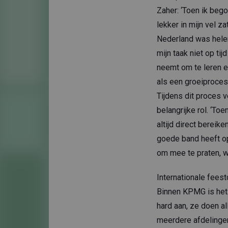
Zaher: ‘Toen ik beg
lekker in mijn vel za
Nederland was helem
mijn taak niet op tij
neemt om te leren e
als een groeiproces.
Tijdens dit proces v
belangrijke rol. ‘T
altijd direct bereike
goede band heeft op
om mee te praten, w
Internationale fees
Binnen KPMG is het 
hard aan, ze doen a
meerdere afdelingen 