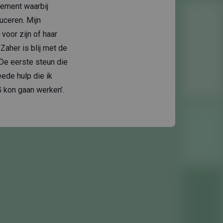
nement waarbij
uceren. Mijn
voor zijn of haar
Zaher is blij met de
‘De eerste steun die
eede hulp die ik
 kon gaan werken’.