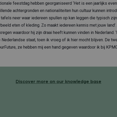
tionale feestdag hebben georganiseerd ‘Het is een jaarlijks eve
lende achtergronden en nationaliteiten hun cultuur kunnen introd
 tafels neer waar iedereen spullen op kan leggen die typisch zijn 
orbeeld eten of kleding. Zo maakt iedereen kennis met jouw land’. 
ekregen waardoor hij zijn draai heeft kunnen vinden in Nederland. 
 Nederlandse staat, toen ik vroeg of ik hier mocht blijven. De tw
urFuture, ze hebben mij een hand gegeven waardoor ik bij KPMG
Discover more on our knowledge base