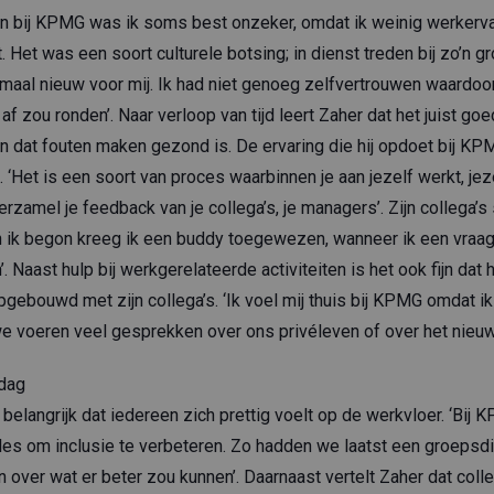
on bij KPMG was ik soms best onzeker, omdat ik weinig werkerva
t. Het was een soort culturele botsing; in dienst treden bij zo’n gr
aal nieuw voor mij. Ik had niet genoeg zelfvertrouwen waardoor
d af zou ronden’. Naar verloop van tijd leert Zaher dat het juist goed 
n dat fouten maken gezond is. De ervaring die hij opdoet bij KPM
 ‘Het is een soort van proces waarbinnen je aan jezelf werkt, jez
erzamel je feedback van je collega’s, je managers’. Zijn collega’s
oen ik begon kreeg ik een buddy toegewezen, wanneer ik een vraa
n’. Naast hulp bij werkgerelateerde activiteiten is het ook fijn dat 
gebouwd met zijn collega’s. ‘Ik voel mij thuis bij KPMG omdat ik
e voeren veel gesprekken over ons privéleven of over het nieuw
tdag
belangrijk dat iedereen zich prettig voelt op de werkvloer. ‘Bij
lles om inclusie te verbeteren. Zo hadden we laatst een groeps
over wat er beter zou kunnen’. Daarnaast vertelt Zaher dat colleg