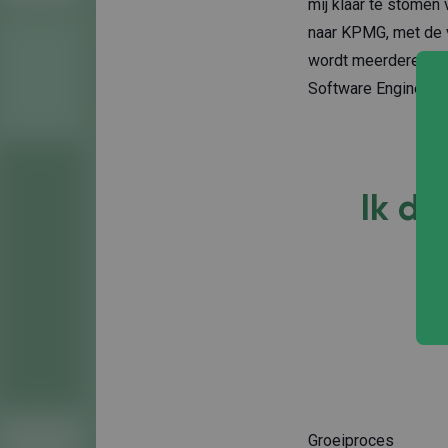
mij klaar te stomen
naar KPMG, met de v
wordt meerdere keren
Software Engineering
Ik da
Groeiproces