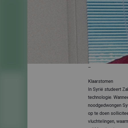
–
Klaarstomen
In Syrië studeert Z
technologie. Wanneer
noodgedwongen Syrië 
op te doen sollicit
vluchtelingen, waa