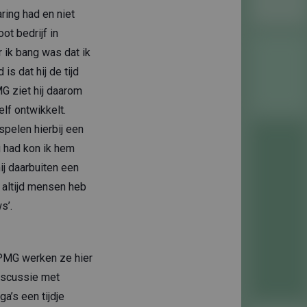
ring had en niet
oot bedrijf in
 ik bang was dat ik
is dat hij de tijd
G ziet hij daarom
elf ontwikkelt.
 spelen hierbij een
g had kon ik hem
hij daarbuiten een
 altijd mensen heb
s’.
 KPMG werken ze hier
discussie met
a’s een tijdje