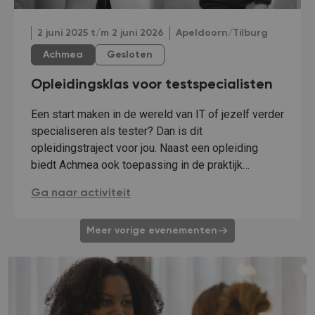
2 juni 2025 t/m 2 juni 2026
Apeldoorn/Tilburg
Achmea
Gesloten
Opleidingsklas voor testspecialisten
Een start maken in de wereld van IT of jezelf verder
specialiseren als tester? Dan is dit
opleidingstraject voor jou. Naast een opleiding
biedt Achmea ook toepassing in de praktijk…
Opleidingsklas voor testspecialisten :
Ga naar activiteit
Meer vorige evenementen