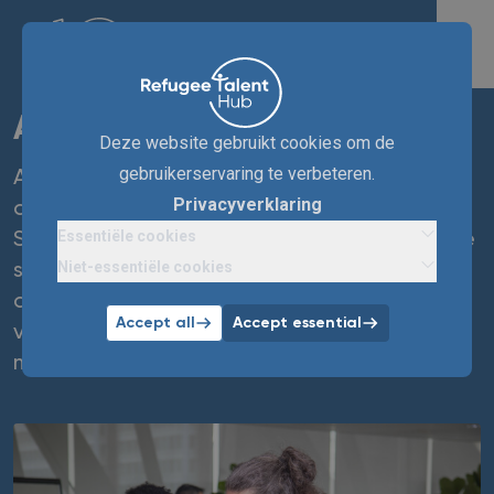
Achmea
Deze website gebruikt cookies om de
gebruikerservaring te verbeteren.
Achmea is een coöperatieve verzekeraar en
Privacyverklaring
dienstverlener die staat voor Duurzaam
Essentiële cookies
Samen Leven. We streven naar een inclusieve
Niet-essentiële cookies
samenleving voor iedereen. Via verschillende
activiteiten verbinden we mensen met een
Accept all
Accept essential
vluchtelingenachtergrond aan onze hiring
managers.