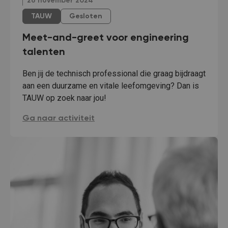
26 november 2024
TAUW
Gesloten
Meet-and-greet voor engineering
talenten
Ben jij de technisch professional die graag bijdraagt
aan een duurzame en vitale leefomgeving? Dan is
TAUW op zoek naar jou!
Meet-and-greet voor engineering talenten:
Ga naar activiteit