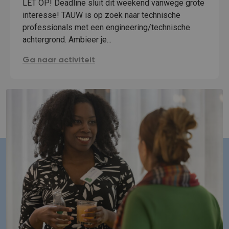
LET OP! Deadline sluit dit weekend vanwege grote
interesse! TAUW is op zoek naar technische
professionals met een engineering/technische
achtergrond. Ambieer je...
Meet-and-greet: Baankansen bij TAUW:
Ga naar activiteit