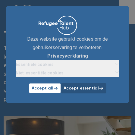
TAUW
Deze website gebruikt cookies om de
gebruikerservaring te verbeteren.
TAUW geeft vorm aan een vitale
Privacyverklaring
leefomgeving met 900 professionals, vanuit
Essentiële cookies
een open en inclusieve cultuur. De
Niet-essentiële cookies
samenwerking met Refugee Talent Hub biedt
ons de mogelijkheid om onze organisatie te
Accept all
Accept essential
verrijken met unieke talenten en diverse
perspectieven.