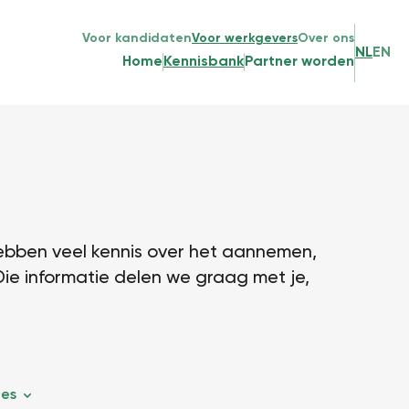
Voor kandidaten
Voor werkgevers
Over ons
NL
EN
Home
Kennisbank
Partner worden
ebben veel kennis over het aannemen,
Die informatie delen we graag met je,
les