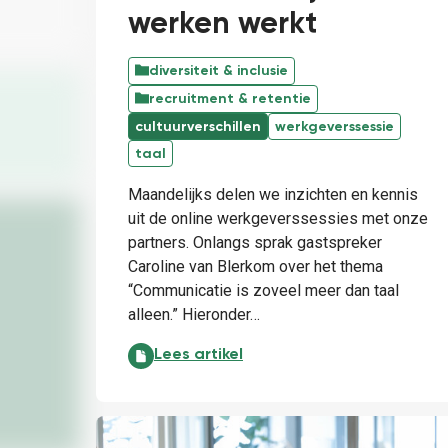
werken werkt
diversiteit & inclusie
recruitment & retentie
cultuurverschillen
werkgeverssessie
taal
Maandelijks delen we inzichten en kennis
uit de online werkgeverssessies met onze
partners. Onlangs sprak gastspreker
Caroline van Blerkom over het thema
“Communicatie is zoveel meer dan taal
alleen.” Hieronder…
Taalvriendelijk werken werkt:
Lees artikel