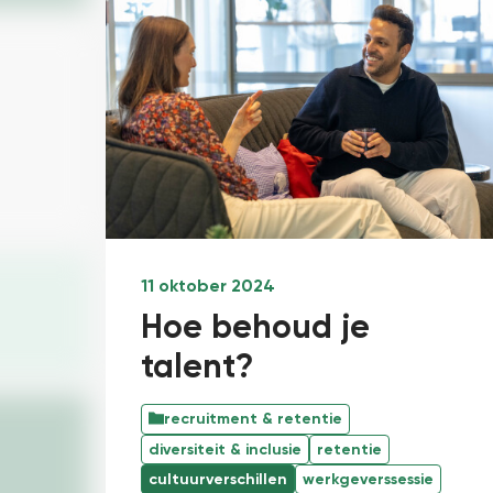
11 oktober 2024
Hoe behoud je
talent?
recruitment & retentie
diversiteit & inclusie
retentie
cultuurverschillen
werkgeverssessie