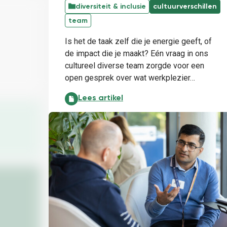
diversiteit & inclusie
cultuurverschillen
team
Is het de taak zelf die je energie geeft, of
de impact die je maakt? Eén vraag in ons
cultureel diverse team zorgde voor een
open gesprek over wat werkplezier…
Werkplezier is voor iedereen anders:
Lees artikel