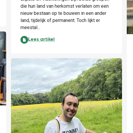
die hun land van herkomst verlaten om een
n expats en vluchtelingen:
nieuw bestaan op te bouwen in een ander
land, tijdelijk of permanent. Toch lijkt er
meestal…
Meer dan labels: de feiten over expats en vlucht
Lees artikel