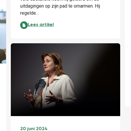
uitdagingen op zijn pad te omarmen. Hij
regelde…
'You either win or you learn' - Orhans verhaal:
Lees artikel
20 juni 2024