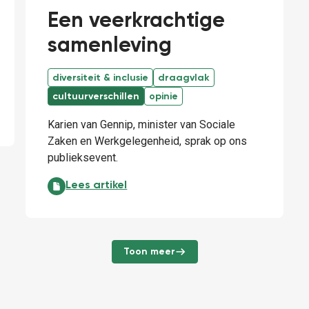
Een veerkrachtige
samenleving
diversiteit & inclusie
draagvlak
cultuurverschillen
opinie
Karien van Gennip, minister van Sociale
Zaken en Werkgelegenheid, sprak op ons
publieksevent.
Een veerkrachtige samenleving :
Lees artikel
Toon meer