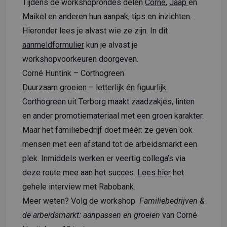
Tijdens de workshoprondes delen
Corné
,
Jaap
en
Maikel
en anderen
hun aanpak, tips en inzichten.
Hieronder lees je alvast wie ze zijn. In
dit
aanmeldformulier
kun je alvast je
workshopvoorkeuren doorgeven.
Corné Huntink – Corthogreen
Duurzaam groeien – letterlijk én figuurlijk.
Corthogreen uit Terborg maakt zaadzakjes, linten
en ander promotiemateriaal met een groen karakter.
Maar het familiebedrijf doet méér: ze geven ook
mensen met een afstand tot de arbeidsmarkt een
plek. Inmiddels werken er veertig collega’s via
deze route mee aan het succes.
Lees hier
het
gehele interview met Rabobank.
Meer weten? Volg de workshop
Familiebedrijven &
de arbeidsmarkt: aanpassen en groeien
van Corné