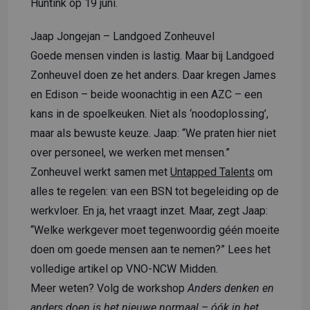
Huntink op 19 juni.
Jaap Jongejan – Landgoed Zonheuvel
Goede mensen vinden is lastig. Maar bij Landgoed
Zonheuvel doen ze het anders. Daar kregen James
en Edison – beide woonachtig in een AZC – een
kans in de spoelkeuken. Niet als ‘noodoplossing’,
maar als bewuste keuze. Jaap: “We praten hier niet
over personeel, we werken met mensen.”
Zonheuvel werkt samen met
Untapped Talents
om
alles te regelen: van een BSN tot begeleiding op de
werkvloer. En ja, het vraagt inzet. Maar, zegt Jaap:
“Welke werkgever moet tegenwoordig géén moeite
doen om goede mensen aan te nemen?” Lees het
volledige artikel op
VNO-NCW Midden
.
Meer weten? Volg de workshop
Anders denken en
anders doen is het nieuwe normaal – óók in het