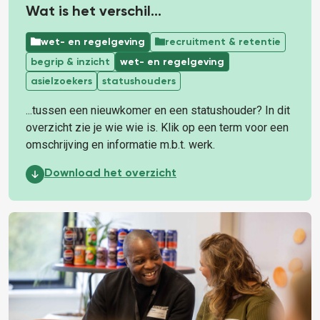
Wat is het verschil...
wet- en regelgeving
recruitment & retentie
begrip & inzicht
wet- en regelgeving
asielzoekers
statushouders
...tussen een nieuwkomer en een statushouder? In dit
overzicht zie je wie wie is. Klik op een term voor een
omschrijving en informatie m.b.t. werk.
Wat is het verschil...:
Download het overzicht