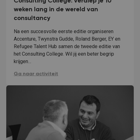
Consulting College: verdiep je 10
weken lang in de wereld van
consultancy
Na een succesvolle eerste editie organiseren
Accenture, Twynstra Gudde, Roland Berger, EY en
Refugee Talent Hub samen de tweede editie van
het Consulting College. Wil jij een beter begrip
krijgen…
Consulting College: verdiep je 10 weken lang in de 
Ga naar activiteit