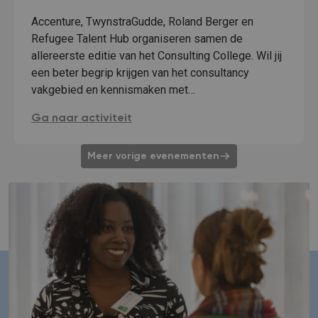
Accenture, TwynstraGudde, Roland Berger en
Refugee Talent Hub organiseren samen de
allereerste editie van het Consulting College. Wil jij
een beter begrip krijgen van het consultancy
vakgebied en kennismaken met…
Consulting College: verdiep je 5 weken lang in de w
Ga naar activiteit
Meer vorige evenementen