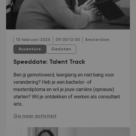
10 februari 2026
09:00‐12:00
Amsterdam
Accenture
Gesloten
Speeddate: Talent Track
Ben jij gemotiveerd, leergierig en niet bang voor
verandering? Heb je een bachelor- of
masterdiploma en wil je jouw carrière (opnieuw)
starten? Wil je ontdekken of werken als consultant
iets…
Speeddate: Talent Track:
Ga naar activiteit