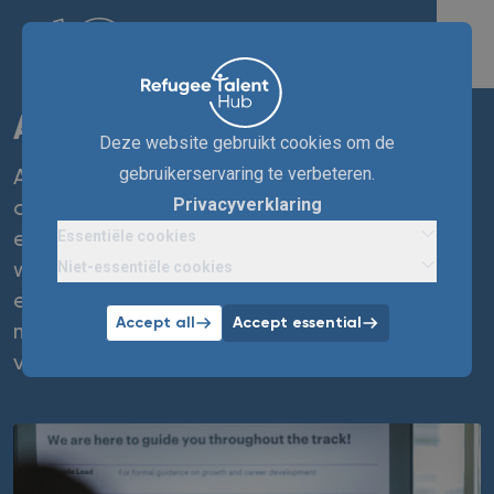
Accenture
Deze website gebruikt cookies om de
gebruikerservaring te verbeteren.
Als founding partner is Accenture ervan
Privacyverklaring
overtuigd dat vluchtelingtalent organisaties
Essentiële cookies
en gemeenschappen verrijkt. Daarom bieden
Niet-essentiële cookies
we o.a. mentortrajecten en de Talent Track:
een intensief learningprogramma van 6
Accept all
Accept essential
maanden voor zo'n 25 professionals met een
vluchtelingenachtergrond.