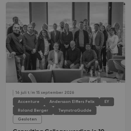
16 juli t/m 15 september 2026
Accenture
Andersson Elffers Felix
EY
Roland Berger
TwynstraGudde
Gesloten