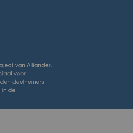
aject van Alliander,
ciaal voor
orden deelnemers
 in de