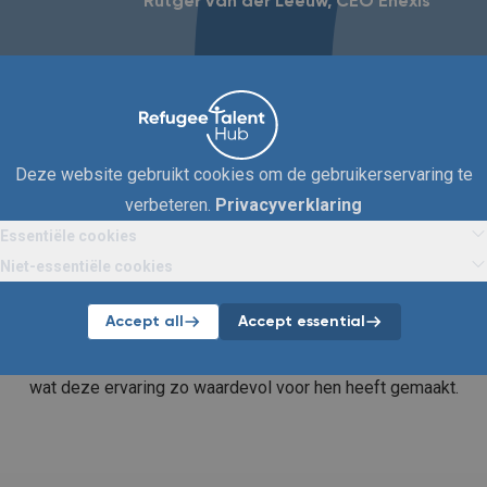
Rutger van der Leeuw
CEO Enexis
Deze website gebruikt cookies om de gebruikerservaring te
verbeteren.
Privacyverklaring
Essentiële cookies
Niet-essentiële cookies
ngen van Mansour e
Accept all
Accept essential
en eerder interne opleidingstrajecten bij TenneT en Enexis. In 
wat deze ervaring zo waardevol voor hen heeft gemaakt.