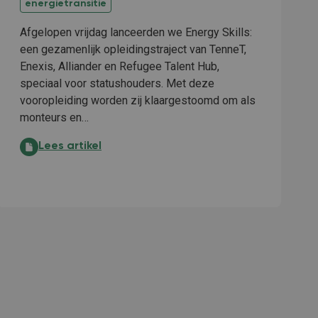
energietransitie
Afgelopen vrijdag lanceerden we Energy Skills:
een gezamenlijk opleidingstraject van TenneT,
Enexis, Alliander en Refugee Talent Hub,
speciaal voor statushouders. Met deze
vooropleiding worden zij klaargestoomd om als
monteurs en…
Lancering Energy Skills: inhoud, ambitie en gedrevenh
Lees artikel