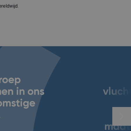
reldwijd.
groep
en in ons
vluch
omstige
.
maats