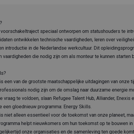
?
n voorschakeltraject speciaal ontworpen om statushouders te int
idaten ontwikkelen technische vaardigheden, leren over veiligh
een introductie in de Nederlandse werkcultuur. Dit opleidingspro
 vaardigheden die nodig zijn om als monteur te kunnen starten 
ls?
is een van de grootste maatschappelijke uitdagingen van onze tijd
professionals nodig zijn om de omslag naar duurzame energie m
vraag te voldoen, slaan Refugee Talent Hub, Alliander, Enexis
we een gloednieuw programma: Energy Skills.
 is niet alleen essentieel voor de toekomst van onze planeet, ma
 programma helpt nieuwkomers om hun toekomst op te bouwen in
 tegelijkertijd onze organisaties en de samenleving ten goede ko