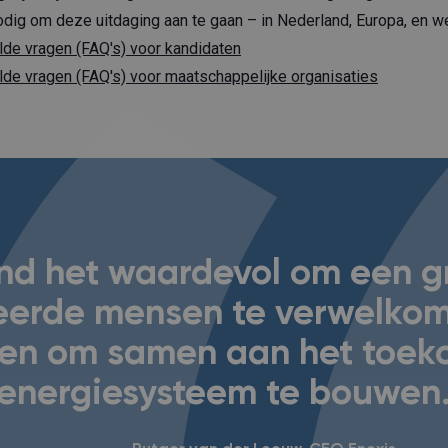
odig om deze uitdaging aan te gaan – in Nederland, Europa, en we
lde vragen (FAQ's) voor kandidaten
lde vragen (FAQ's) voor maatschappelijke organisaties
ind het waardevol om een 
eerde mensen te verwelkom
f en om samen aan het toek
energiesysteem te bouwen