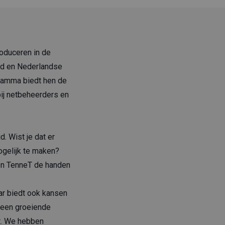
roduceren in de
eid en Nederlandse
gramma biedt hen de
bij netbeheerders en
. Wist je dat er
ogelijk te maken?
 en TenneT de handen
ar biedt ook kansen
 een groeiende
mt. We hebben