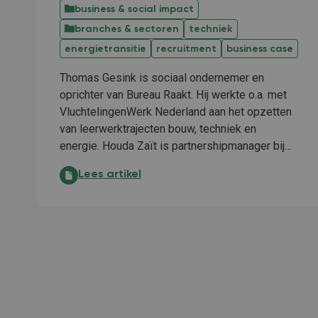
business & social impact
branches & sectoren
techniek
energietransitie
recruitment
business case
Thomas Gesink is sociaal ondernemer en
oprichter van Bureau Raakt. Hij werkte o.a. met
VluchtelingenWerk Nederland aan het opzetten
van leerwerktrajecten bouw, techniek en
energie. Houda Zaït is partnershipmanager bij…
Een goed leerwerktraject is een oplossing voor 
Lees artikel