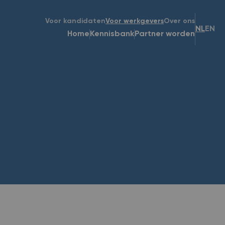
Voor kandidaten
Voor werkgevers
Over ons
NL
EN
Home
Kennisbank
Partner worden