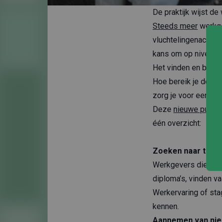
De praktijk wijst de
Steeds meer
werkge
vluchtelingenachterg
kans om op niveau 
Het vinden en behou
Hoe bereik je deze 
zorg je voor een du
Deze
nieuwe public
één overzicht:
Zoeken naar talen
Werkgevers die zich
diploma’s, vinden v
Werkervaring of sta
kennen.
Aannemen van nieu