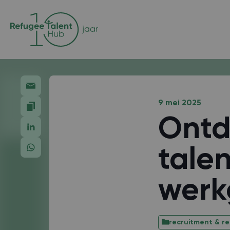
9 mei 2025
Ontd
talen
werk
recruitment & re