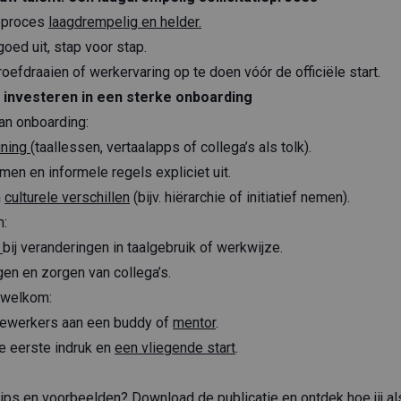
ieproces
laagdrempelig en helder.
goed uit, stap voor stap.
oefdraaien of werkervaring op te doen vóór de officiële start.
: investeren in een sterke onboarding
an onboarding:
uning
(taallessen, vertaalapps of collega’s als tolk).
men en informele regels expliciet uit.
n
culturele verschillen
(bijv. hiërarchie of initiatief nemen).
m:
k
bij veranderingen in taalgebruik of werkwijze.
gen en zorgen van collega’s.
 welkom:
ewerkers aan een buddy of
mentor
.
e eerste indruk en
een vliegende start
.
tips en voorbeelden?
Download de publicatie
en ontdek hoe jij a