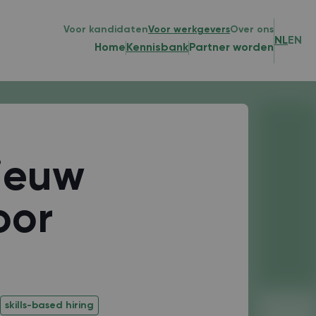
Voor kandidaten
Voor werkgevers
Over ons
NL
EN
Home
Kennisbank
Partner worden
ieuw
oor
skills-based hiring