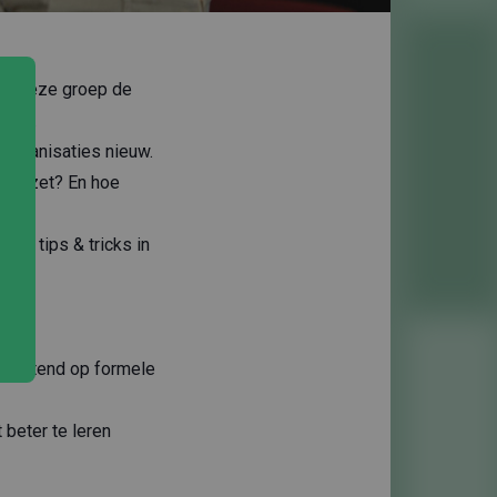
edt deze groep de
kken.
 organisaties nieuw.
n inzet? En hoe
?
kste tips & tricks in
itsluitend op formele
beter te leren