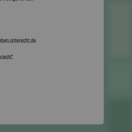
bben onterecht de
kracht"