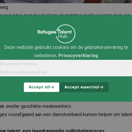
 weg
vers laten zien hoe het kan: zij matchen professionals met een
rond aan vacatures die passen bij hun talent en ervaring. Dat bi
te werken én helpt werkgevers om personeelstekorten aan te pa
den van collega’s met een vluchtelingenachtergrond is voor veel
Deze website gebruikt cookies om de gebruikerservaring te
kandidaten? Waar moet je rekening mee houden bij begeleiding e
verbeteren.
Privacyverklaring
urzame match die werkt voor iedereen – ook op de lange termijn
Essentiële cookies
atie
helpt je op weg. Hieronder vind je een aantal van de belangrij
Niet-essentiële cookies
Accept all
Accept essential
t: focus op vaardigheden en motivatie
 richten op de
skills en motivatie
van kandidaten in plaats van u
aak sneller geschikte medewerkers.
ges voorafgaand aan een dienstverband kunnen helpen om talent 
w talent: een laagdrempelig sollicitatieproces