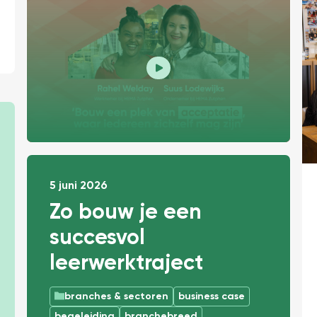
t is dan precies het probleem?:
5 juni 2026
Zo bouw je een
succesvol
leerwerktraject
branches & sectoren
business case
begeleiding
branchebreed