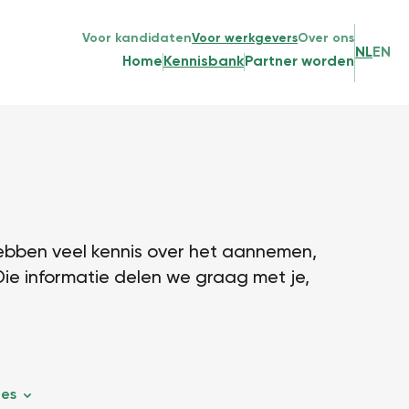
Voor kandidaten
Voor werkgevers
Over ons
NL
EN
Home
Kennisbank
Partner worden
ebben veel kennis over het aannemen,
Die informatie delen we graag met je,
les