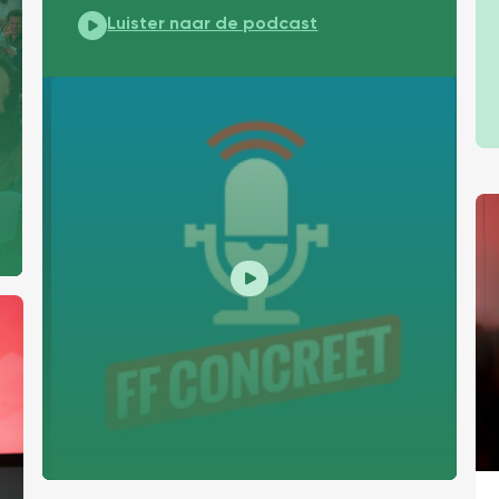
Statushouders aan het werk bij Heijmans: same
Luister naar de podcast