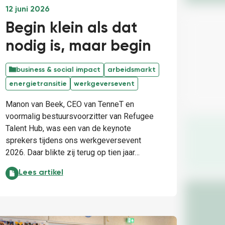
12 juni 2026
Begin klein als dat
nodig is, maar begin
business & social impact
arbeidsmarkt
energietransitie
werkgeversevent
Manon van Beek, CEO van TenneT en
voormalig bestuursvoorzitter van Refugee
Talent Hub, was een van de keynote
sprekers tijdens ons werkgeversevent
2026. Daar blikte zij terug op tien jaar…
Begin klein als dat nodig is, maar begin:
Lees artikel