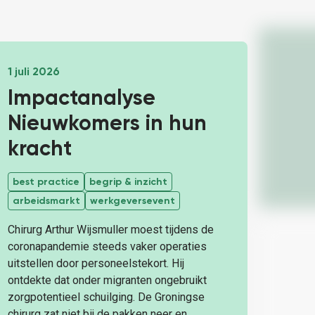
1 juli 2026
Impactanalyse
Nieuwkomers in hun
kracht
best practice
begrip & inzicht
arbeidsmarkt
werkgeversevent
Chirurg Arthur Wijsmuller moest tijdens de
coronapandemie steeds vaker operaties
uitstellen door personeelstekort. Hij
ontdekte dat onder migranten ongebruikt
zorgpotentieel schuilging. De Groningse
chirurg zat niet bij de pakken neer en