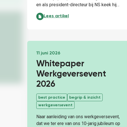
en als president-directeur bij NS keek hij…
Als één plus één overduidelijk drie is, wa
Lees artikel
11 juni 2026
Whitepaper
Werkgeversevent
2026
best practice
begrip & inzicht
werkgeversevent
Naar aanleiding van ons werkgeversevent,
dat we ter ere van ons 10-jarig jubileum op