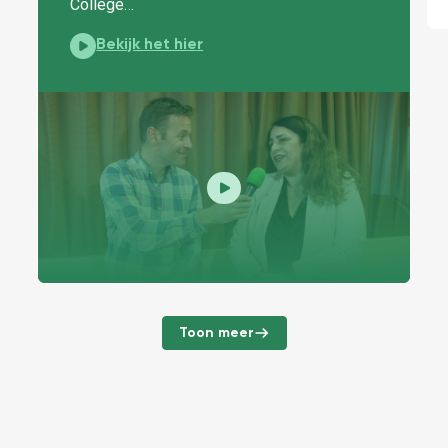
College…
Bruggen bouwen - Nieuwkomers in Amersfoort:
Bekijk het hier
Toon meer