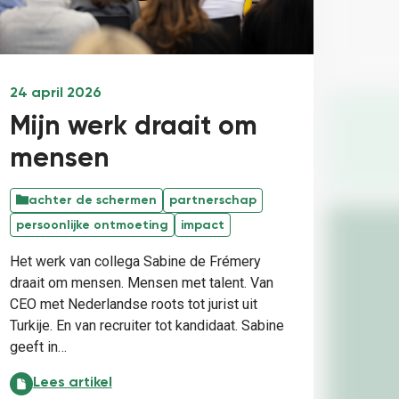
24 april 2026
Mijn werk draait om
mensen
achter de schermen
partnerschap
persoonlijke ontmoeting
impact
Het werk van collega Sabine de Frémery
draait om mensen. Mensen met talent. Van
CEO met Nederlandse roots tot jurist uit
Turkije. En van recruiter tot kandidaat. Sabine
geeft in…
Mijn werk draait om mensen :
Lees artikel